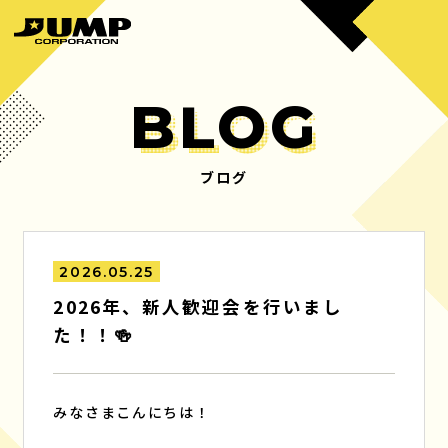
BLOG
ブログ
HOME
BUSINESS
ホーム
事業内容
2026.05.25
PRODUCTS
COMPANY
2026年、新人歓迎会を行いまし
制作実績
会社概要
た！！🍻
MANAGEMENT
RECRUIT
マネジメント
採用情報
みなさまこんにちは！