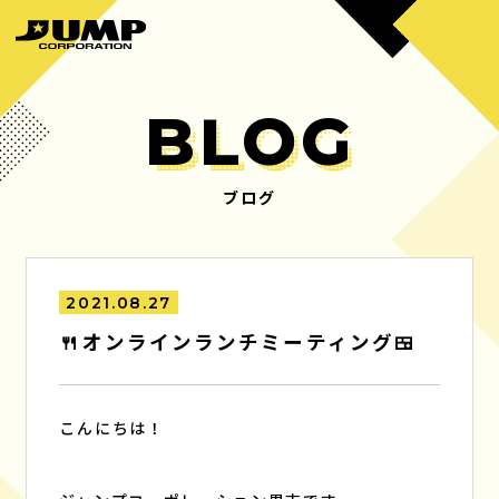
BLOG
ブログ
HOME
BUSINESS
ホーム
事業内容
2021.08.27
PRODUCTS
COMPANY
🍴オンラインランチミーティング🍱
制作実績
会社概要
MANAGEMENT
RECRUIT
こんにちは！
マネジメント
採用情報