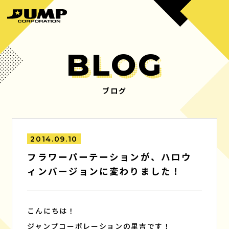
BLOG
ブログ
HOME
BUSINESS
ホーム
事業内容
2014.09.10
PRODUCTS
COMPANY
フラワーパーテーションが、ハロウ
制作実績
会社概要
ィンバージョンに変わりました！
MANAGEMENT
RECRUIT
マネジメント
採用情報
こんにちは！
ジャンプコーポレーションの里吉です！