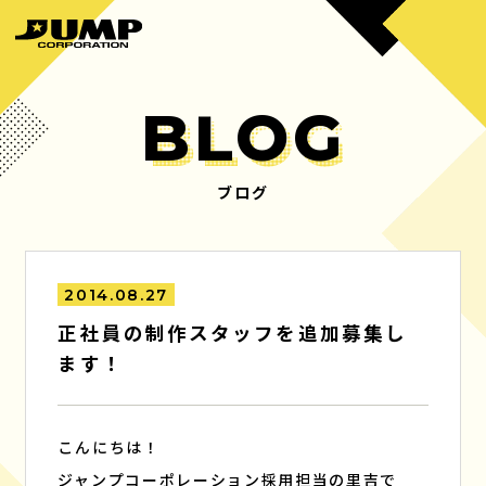
BLOG
ブログ
HOME
BUSINESS
ホーム
事業内容
2014.08.27
PRODUCTS
COMPANY
正社員の制作スタッフを追加募集し
制作実績
会社概要
ます！
MANAGEMENT
RECRUIT
マネジメント
採用情報
こんにちは！
ジャンプコーポレーション採用担当の里吉で